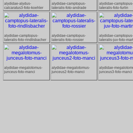
alydidae-alydus-
alydidae-camptopus-
alydidae-camptopus
calcaratus3-foto-koehler
lateralis-foto-andrade
lateralis-foto-furlin
alydidae-camptopus-
alydidae-camptopus-
alydidae-camptopus
lateralis-foto-rindlisbacher
lateralis-foto-rossier
lateralis-juv-foto-mar
alydidae-megalotomus-
alydidae-megalotomus-
alydidae-megalotom
junceus-foto-manci
junceus2-foto-manci
junceus3-foto-manci