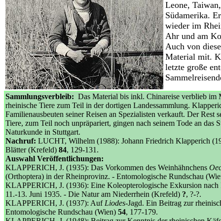
Leone, Taiwan
Südamerika. Er
wieder im Rhein
Ahr und am Kop
Auch von diese
Material mit. 
letzte große e
Sammelreisende
Sammlungsverbleib:
Das Material bis inkl. Chinareise verblieb 
rheinische Tiere zum Teil in der dortigen Landessammlung. Klapperi
Familienausbeuten seiner Reisen an Spezialisten verkauft. Der Rest 
Tiere, zum Teil noch unpräpariert, gingen nach seinem Tode an das 
Naturkunde in Stuttgart.
Nachruf:
LUCHT, Wilhelm (1988): Johann Friedrich Klapperich (1
Blätter (Krefeld)
84
, 129-131.
Auswahl Veröffentlichungen:
KLAPPERICH, J. (1935): Das Vorkommen des Weinhähnchens
Oec
(Orthoptera) in der Rheinprovinz. - Entomologische Rundschau (Wi
KLAPPERICH, J. (1936): Eine Koleopterologische Exkursion nach
11.-13. Juni 1935. - Die Natur am Niederrhein (Krefeld)
?
, ?-?.
KLAPPERICH, J. (1937): Auf
Liodes
-Jagd. Ein Beitrag zur rheinisc
Entomologische Rundschau (Wien)
54
, 177-179.
KLAPPERICH, J. (1948): Beitrag zur Kenntnis der rheinischen Käfe