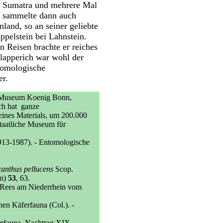
, Sumatra und mehrere Mal
 sammelte dann auch
land, so an seiner geliebte
pelstein bei Lahnstein.
n Reisen brachte er reiches
Klapperich war wohl der
ntomologische
r.
im Museum Koenig Bonn,
ch hat ganze
seines Materials, um 200.000
Staatliche Museum für
913-1987). - Entomologische
anthus pellucens
Scop.
en)
53
, 63.
 Rees am Niederrhein vom
hen Käferfauna (Col.). -
rfauna. Nachtrag XIX. -