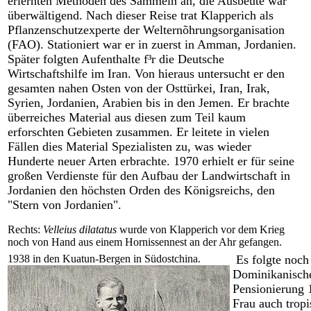
erlernten Methoden des Sammeln an, die Ausbeute war
überwältigend. Nach dieser Reise trat Klapperich als
Pflanzenschutzexperte der Welternõhrungsorganisation
(FAO). Stationiert war er in zuerst in Amman, Jordanien.
Später folgten Aufenthalte f³r die Deutsche
Wirtschaftshilfe im Iran. Von hieraus untersucht er den
gesamten nahen Osten von der Osttürkei, Iran, Irak,
Syrien, Jordanien, Arabien bis in den Jemen. Er brachte
überreiches Material aus diesen zum Teil kaum
erforschten Gebieten zusammen. Er leitete in vielen
Fällen dies Material Spezialisten zu, was wieder
Hunderte neuer Arten erbrachte. 1970 erhielt er für seine
großen Verdienste für den Aufbau der Landwirtschaft in
Jordanien den höchsten Orden des Königsreichs, den
"Stern von Jordanien".
Rechts:
Velleius dilatatus
wurde von Klapperich vor dem Krieg
noch von Hand aus einem Hornissennest an der Ahr gefangen.
1938 in den Kuatun-Bergen in Südostchina.
Es folgte noch 
Dominikanisch
Pensionierung 1
Frau auch tropi