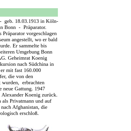
- geb. 18.03.1913 in Köln-
in Bonn - Präparator.
 Präparator vorgeschlagen
um angestellt, wo er bald
wurde. Er sammelte bis
r weiteren Umgebung Bonn
 AG. Geheimrat Koenig
xkursion nach Südchina in
er mit fast 160.000
fer, die von den
et wurden, erbrachten
le neue Gattung. 1947
 Alexander Koenig zurück.
 als Privatmann und auf
 nach Afghanistan, die
rologisch erschloß.