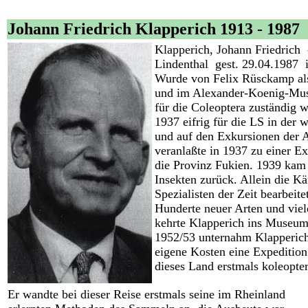
Johann Friedrich Klapperich 1913 - 1987
Klapperich, Johann Friedrich 
Lindenthal gest. 29.04.1987 
Wurde von Felix Rüsckamp als
und im Alexander-Koenig-Muse
für die Coleoptera zuständig 
1937 eifrig für die LS in de
und auf den Exkursionen der
veranlaßte in 1937 zu einer E
die Provinz Fukien. 1939 kam 
Insekten zurück. Allein die Kä
Spezialisten der Zeit bearbeit
Hunderte neuer Arten und vie
kehrte Klapperich ins Museum
1952/53 unternahm Klapperich
eigene Kosten eine Expedition
dieses Land erstmals koleopte
Er wandte bei dieser Reise erstmals seine im Rheinland